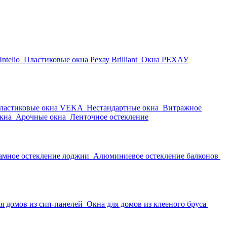
ntelio
Пластиковые окна Рехау Brilliant
Окна РЕХАУ
ластиковые окна VEKA
Нестандартные окна
Витражное
кна
Арочные окна
Ленточное остекление
амное остекление лоджии
Алюминиевое остекление балконов
я домов из сип-панелей
Окна для домов из клееного бруса