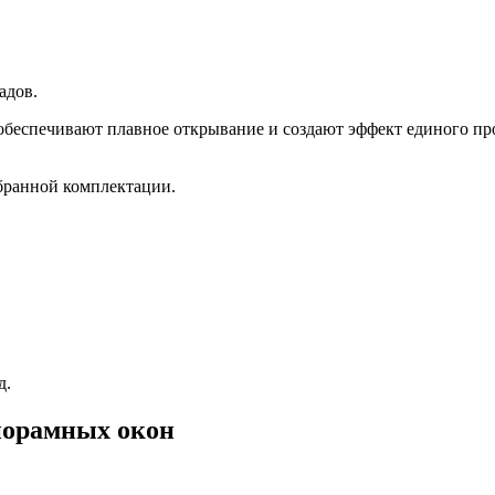
адов.
беспечивают плавное открывание и создают эффект единого про
ыбранной комплектации.
д.
норамных окон