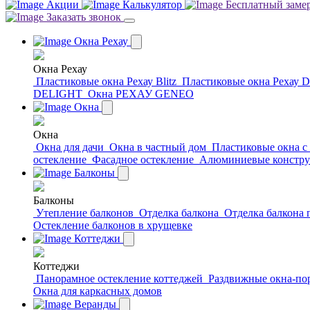
Акции
Калькулятор
Бесплатный заме
Заказать звонок
Окна Рехау
Окна Рехау
Пластиковые окна Рехау Blitz
Пластиковые окна Рехау D
DELIGHT
Окна РЕХАУ GENEO
Окна
Окна
Окна для дачи
Окна в частный дом
Пластиковые окна с
остекление
Фасадное остекление
Алюминиевые констр
Балконы
Балконы
Утепление балконов
Отделка балкона
Отделка балкона
Остекление балконов в хрущевке
Коттеджи
Коттеджи
Панорамное остекление коттеджей
Раздвижные окна-по
Окна для каркасных домов
Веранды