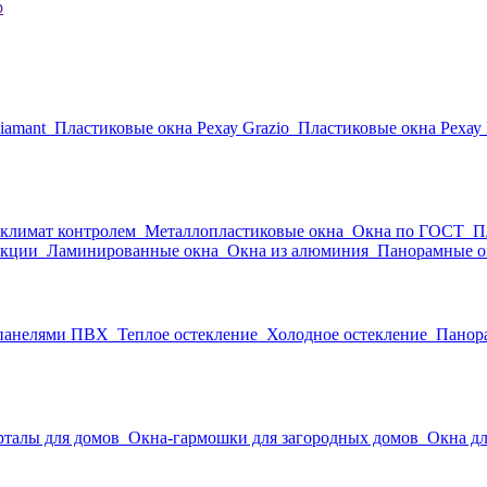
р
iamant
Пластиковые окна Рехау Grazio
Пластиковые окна Рехау I
 климат контролем
Металлопластиковые окна
Окна по ГОСТ
П
укции
Ламинированные окна
Окна из алюминия
Панорамные о
 панелями ПВХ
Теплое остекление
Холодное остекление
Панор
рталы для домов
Окна-гармошки для загородных домов
Окна дл